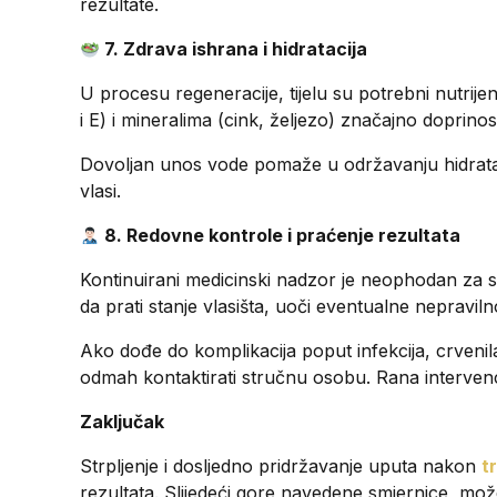
rezultate.
7. Zdrava ishrana i hidratacija
U procesu regeneracije, tijelu su potrebni nutrij
i E) i mineralima (cink, željezo) značajno doprinos
Dovoljan unos vode pomaže u održavanju hidrata
vlasi.
8. Redovne kontrole i praćenje rezultata
Kontinuirani medicinski nadzor je neophodan za 
da prati stanje vlasišta, uoči eventualne nepravil
Ako dođe do komplikacija poput infekcija, crvenila
odmah kontaktirati stručnu osobu. Rana intervenci
Zaključak
Strpljenje i dosljedno pridržavanje uputa nakon
t
rezultata. Slijedeći gore navedene smjernice, mož