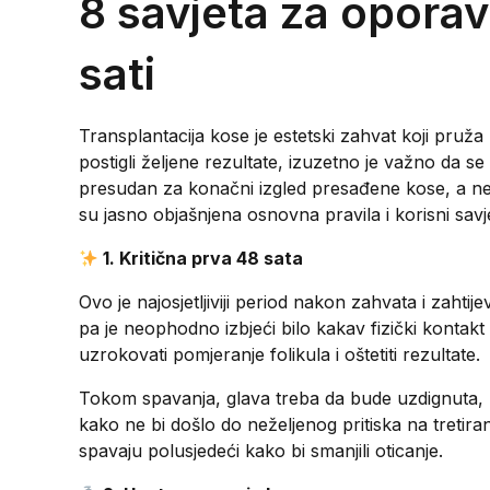
8 savjeta za oporav
sati
Transplantacija kose je estetski zahvat koji pruža
postigli željene rezultate, izuzetno je važno da 
presudan za konačni izgled presađene kose, a ne
su jasno objašnjena osnovna pravila i korisni savjet
1. Kritična prva 48 sata
Ovo je najosjetljiviji period nakon zahvata i zahti
pa je neophodno izbjeći bilo kakav fizički kontakt 
uzrokovati pomjeranje folikula i oštetiti rezultate.
Tokom spavanja, glava treba da bude uzdignuta, n
kako ne bi došlo do neželjenog pritiska na tretira
spavaju polusjedeći kako bi smanjili oticanje.