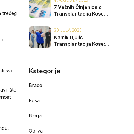
4 AUGUSTA 2025
7 Važnih Činjenica o
a trećeg
Transplantacija Kose
Cijena na Balkanu
30 JULA 2025
Namik Djulic
ih
Transplantacija Kose:
3000 Graft
Transformacija
Kategorije
ti sve
Brade
avi, što
snost
Kosa
Njega
uncu,
Obrva