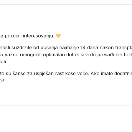
a poruci i interesovanju.
sti suzdržite od pušenja najmanje 14 dana nakon transpla
no važno omogućiti optimalan dotok krvi do presađenih folik
ati.
 to su šanse za uspješan rast kose veće. Ako imate dodatni
i!