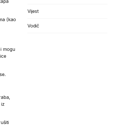
kapa
Vijest
ama (kao
Vodič
u i mogu
ice
se.
raba,
 iz
ušiti