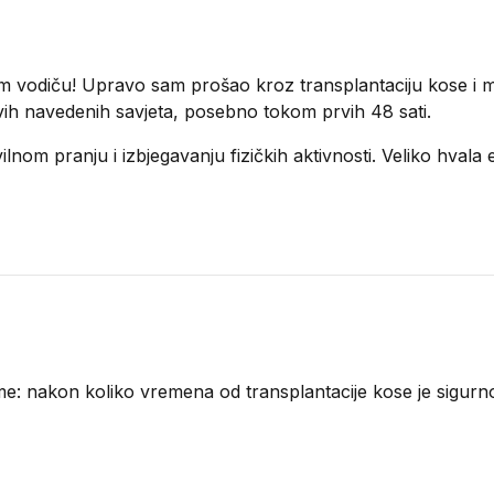
m vodiču! Upravo sam prošao kroz transplantaciju kose i 
 svih navedenih savjeta, posebno tokom prvih 48 sati.
lnom pranju i izbjegavanju fizičkih aktivnosti. Veliko hvala e
 me: nakon koliko vremena od transplantacije kose je sigurn