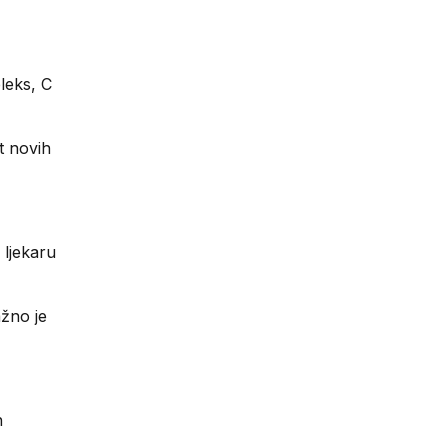
leks, C
t novih
 ljekaru
ažno je
h