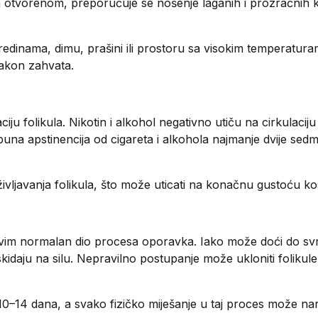
 otvorenom, preporučuje se nošenje laganih i prozračnih 
edinama, dimu, prašini ili prostoru sa visokim temperatur
nakon zahvata.
ju folikula. Nikotin i alkohol negativno utiču na cirkulacij
una apstinencija od cigareta i alkohola najmanje dvije sedm
eživljavanja folikula, što može uticati na konačnu gustoću ko
asvim normalan dio procesa oporavka. Iako može doći do sv
kidaju na silu. Nepravilno postupanje može ukloniti folikule
0–14 dana, a svako fizičko miješanje u taj proces može nar