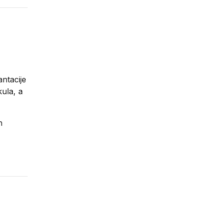
ntacije
ula, a
h