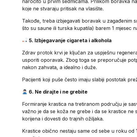
naročito u prvim sedmicama. Prilikom boravka na
koje ne stvaraju pritisak na vlasište.
Takođe, treba izbjegavati boravak u zagađenim sr
što su saune ili turska kupatila) barem 1 mjesec 
5. Izbjegavanje cigareta i alkohola
Zdrav protok krvi je ključan za uspješnu regeneraci
usporiti oporavak. Zbog toga se preporučuje potp
nakon zahvata, a idealno i duže.
Pacijenti koji puše često imaju slabiji postotak pr
6. Ne dirajte i ne grebite
Formiranje krastica na tretiranom području je s
važno je da se koža ne grebe i da se krastice ne s
korijena i dovesti do trajnih ožiljaka.
Krastice obično nestaju same od sebe u roku od 1