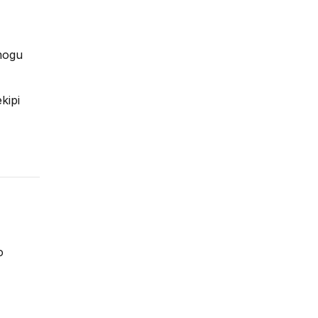
mogu
kipi
o