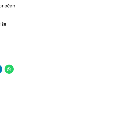
konačan
iše