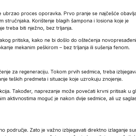
 se ubrzao proces oporavka. Prvo pranje se najčešće obavlj
m stručnjaka. Korištenje blagih šampona i losiona koje je
 treba biti nježno, bez trljanja.
jakog pritiska, kako ne bi došlo do oštećenja novopresađen
kanje mekanim peškirom – bez trljanja ili sušenja fenom.
uženje za regeneraciju. Tokom prvih sedmica, treba izbjegava
nje teških predmeta i situacije koje uzrokuju znojenje.
fekcija. Također, naprezanje može povećati krvni pritisak u gl
nim aktivnostima moguć je nakon dvije sedmice, ali uz sagla
no područje. Zato je važno izbjegavati direktno izlaganje s