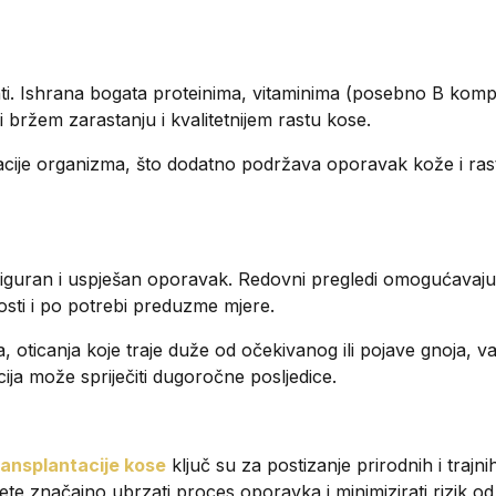
enti. Ishrana bogata proteinima, vitaminima (posebno B komp
i bržem zarastanju i kvalitetnijem rastu kose.
cije organizma, što dodatno podržava oporavak kože i ras
siguran i uspješan oporavak. Redovni pregledi omogućavaju
nosti i po potrebi preduzme mjere.
, oticanja koje traje duže od očekivanog ili pojave gnoja, v
ja može spriječiti dugoročne posljedice.
ransplantacije kose
ključ su za postizanje prirodnih i trajni
ete značajno ubrzati proces oporavka i minimizirati rizik od