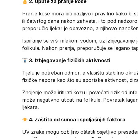
2. Upute za pranje kose
Pranje kose mora biti pažljivo i pravilno kako bi
ili četvrtog dana nakon zahvata, i to pod nadzoro
preporučio ljekar je obavezno, a njihovo nanošenje
Ispiranje se vrši mlakom vodom, uz izbjegavanje 
folikula. Nakon pranja, preporučuje se lagano tap
3. Izbjegavanje fizičkih aktivnosti
Tijelu je potreban odmor, a vlasištu stabilno okr
fizičke napore kao što su sportske aktivnosti, diza
Znojenje može iritirati kožu i povećati rizik od in
može negativno uticati na folikule. Povratak laga
ljekara.
4. Zaštita od sunca i spoljašnjih faktora
UV zrake mogu ozbiljno oštetiti osjetljivo presađe