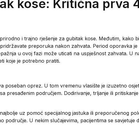
ak kose: Kritična prva 
 prirodno i trajno rješenje za gubitak kose. Međutim, kako b
se pridržavate preporuka nakon zahvata. Period oporavka je
pažnja u ovoj fazi može uticati na uspješnost zahvata. U 
i koje je potrebno pratiti.
jeva poseban oprez. U tom vremenu vlasište je izuzetno osjetl
sa presađenim područjem. Dodirivanje, trljanje ili pritiskan
ajbolje uz pomoć specijalnog jastuka ili preporučenog pol
no područje. U nekim slučajevima, pacijentima se savjetuje 