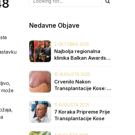
48
Nedavne Objave
iste
2 OKTOBRA 2025
Najbolja regionalna
nastavku
klinika Balkan Awards
2025: Unique Hair Clinic
15 AUGUSTA 2025
Crvenilo Nakon
jivo,
Transplantacije Kose: 5
je može
Uzroka i Kako ga
Spriječiti
11 AUGUSTA 2025
ožaja,
7 Koraka Pripreme Prije
da
Transplantacije Kose