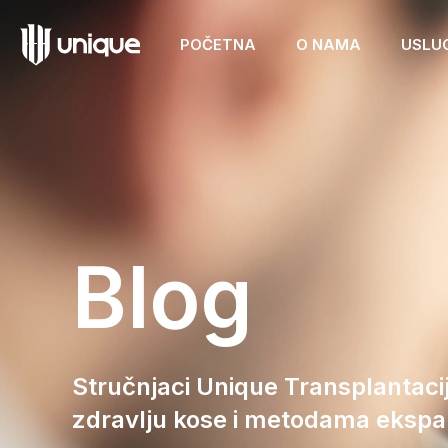
POČETNA
O NAMA
USLU
Blog
Stručnjaci Unique Transplantacij
zdravlju kose i metodama ekspan