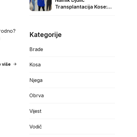
Namik Djulic
Transplantacija Kose:
3000 Graft
Transformacija
irodno?
Kategorije
i
Brade
Kosa
e više
Njega
Obrva
Vijest
Vodič