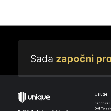
Sada
započni pr
Usluge
Sapphire 
DHI Tehni