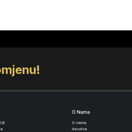
omjenu!
O Nama
FUE
O nama
ka
Iskustva