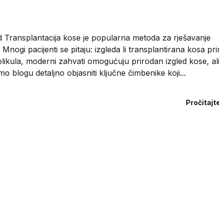
ed Transplantacija kose je popularna metoda za rješavanje
Mnogi pacijenti se pitaju: izgleda li transplantirana kosa pr
likula, moderni zahvati omogućuju prirodan izgled kose, al
o blogu detaljno objasniti ključne čimbenike koji...
Pročitajt