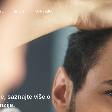
GE
BLOG
KONTAKT
e, saznajte više o
zije.