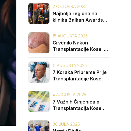
2 OKTOBRA 2025
Najbolja regionalna
klinika Balkan Awards
2025: Unique Hair Clinic
15 AUGUSTA 2025
Crvenilo Nakon
Transplantacije Kose: 5
Uzroka i Kako ga
Spriječiti
11 AUGUSTA 2025
7 Koraka Pripreme Prije
Transplantacije Kose
4 AUGUSTA 2025
7 Važnih Činjenica o
Transplantacija Kose
Cijena na Balkanu
30 JULA 2025