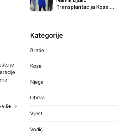
Namik Djulic
Transplantacija Kose:
3000 Graft
Transformacija
Kategorije
Brade
esto je
Kosa
eracije
đene
Njega
Obrva
e više
Vijest
Vodič