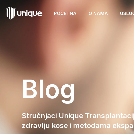
POČETNA
O NAMA
USLU
Blog
Stručnjaci Unique Transplantacij
zdravlju kose i metodama ekspan