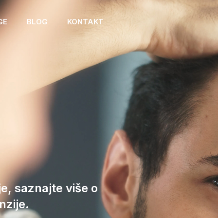
GE
BLOG
KONTAKT
e, saznajte više o
zije.