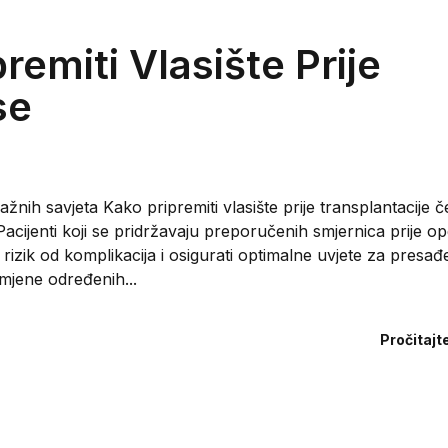
remiti Vlasište Prije
se
važnih savjeta Kako pripremiti vlasište prije transplantacije č
 Pacijenti koji se pridržavaju preporučenih smjernica prije op
 rizik od komplikacija i osigurati optimalne uvjete za presa
omjene određenih...
Pročitajt