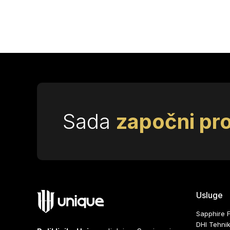
Sada
započni pr
Usluge
Sapphire 
DHI Tehni