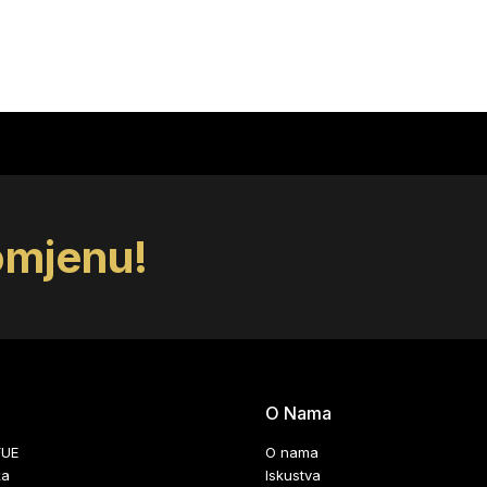
omjenu!
O Nama
FUE
O nama
ka
Iskustva