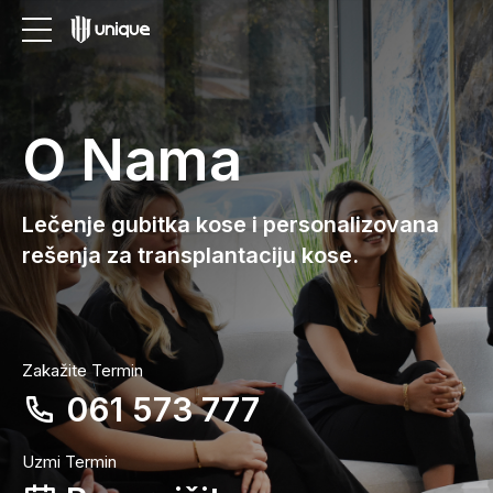
O Nama
Lečenje gubitka kose i personalizovana
rešenja za transplantaciju kose.
Zakažite Termin
061 573 777
Uzmi Termin