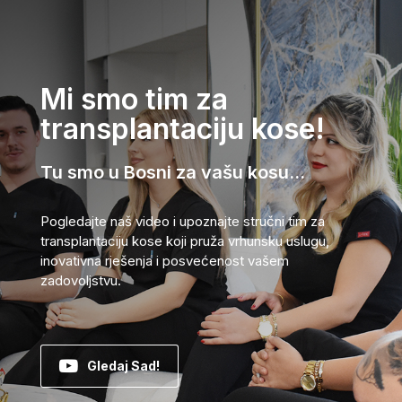
Mi smo tim za
transplantaciju kose!
Tu smo u Bosni za vašu kosu...
Pogledajte naš video i upoznajte stručni tim za
transplantaciju kose koji pruža vrhunsku uslugu,
inovativna rješenja i posvećenost vašem
zadovoljstvu.
Gledaj Sad!