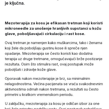
je ključna.
Mezoterapija za kosu je efikasan tretman koji koristi
mikroneedle za unošenje hranljivih supstanci u kožu
glave, poboljšavajući cirkulaciju i rast kose.
Ovaj tretman je namenjen kako muškarcima, tako i ženama
koji žele da poboljšaju gustinu kose ili spreče njen
opadanje. Mezoterapija se često koristi kao dodatna
terapija uz druge tretmane, omogućavajući brže postizanje
rezultata. Osim što stimulira rast, ovaj postupak može
poboljšati i zdravlje kože glave.
Oporavak nakon mezoterapije je brz, sa minimalnim
nelagodnostima. Većina pacijenata se vraća svakodnevnim
aktivnostima odmah nakon tretmana, a rezultati su često
primetni u kratkom vremenskom periodu.
U zaključku, mezoterapija za kosu je odličan izbor za one
koji žele prirodnu podršku rastu. Ovaj postupak poboljšava