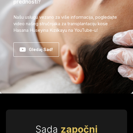
prednosti?
Našu uslugu vezano za više informacija, pogledajte
video našeg stručnjaka za transplantaciju kose
Hasana Hüseyina Kızılkayu na YouTube-u!
Gledaj Sad!
Sada
započni