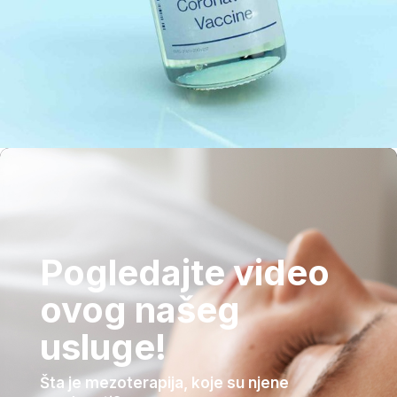
Pogledajte video
ovog našeg
usluge!
Šta je mezoterapija, koje su njene