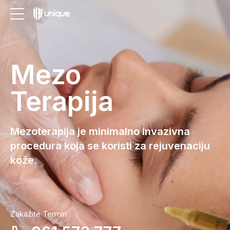
Mezo
Terapija
Mezoterapija je minimalno invazivna
procedura koja se koristi za rejuvenaciju
kože.
Zakažite Termin