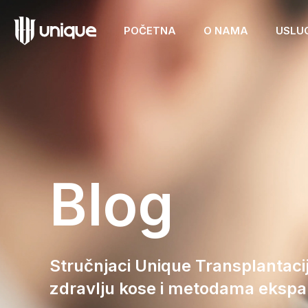
POČETNA
O NAMA
USLU
Blog
Stručnjaci Unique Transplantacij
zdravlju kose i metodama ekspan