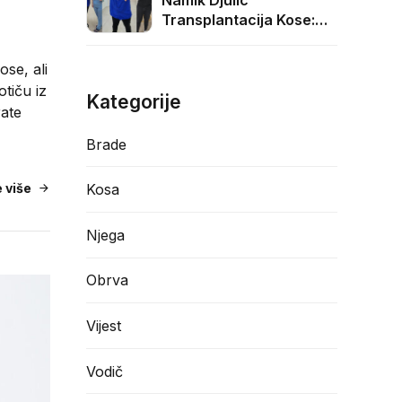
Namik Djulic
Transplantacija Kose:
3000 Graft
Transformacija
ose, ali
otiču iz
Kategorije
rate
Brade
Kosa
e više
Njega
Obrva
Vijest
Vodič