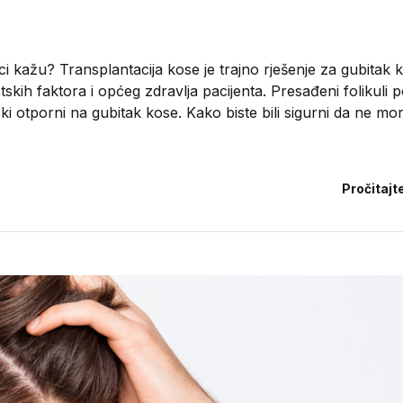
ci kažu? Transplantacija kose je trajno rješenje za gubitak k
skih faktora i općeg zdravlja pacijenta. Presađeni folikuli p
ski otporni na gubitak kose. Kako biste bili sigurni da ne mo
Pročitajt