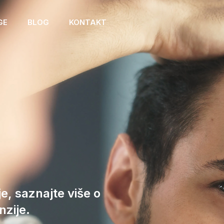
GE
BLOG
KONTAKT
e, saznajte više o
zije.