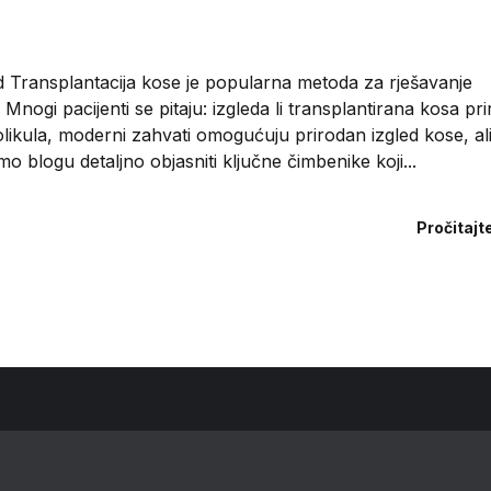
ed Transplantacija kose je popularna metoda za rješavanje
Mnogi pacijenti se pitaju: izgleda li transplantirana kosa pr
likula, moderni zahvati omogućuju prirodan izgled kose, al
o blogu detaljno objasniti ključne čimbenike koji...
Pročitajt