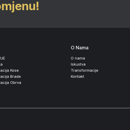
omjenu!
O Nama
FUE
O nama
ka
Iskustva
acija Kose
Transformacije
acija Brade
Kontakt
tacija Obrva