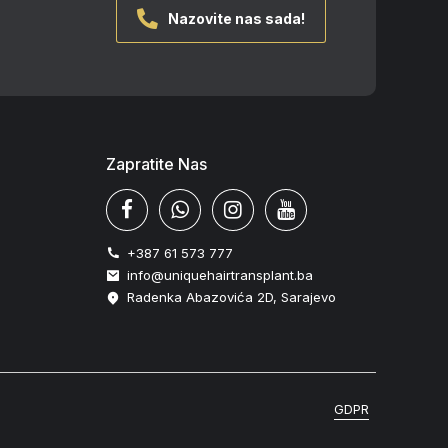
Nazovite nas sada!
Zapratite Nas
+387 61 573 777
info@uniquehairtransplant.ba
Radenka Abazovića 2D, Sarajevo
GDPR