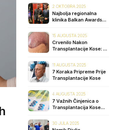
2 OKTOBRA 2025
Najbolja regionalna
klinika Balkan Awards
2025: Unique Hair Clinic
15 AUGUSTA 2025
Crvenilo Nakon
Transplantacije Kose: 5
Uzroka i Kako ga
Spriječiti
11 AUGUSTA 2025
7 Koraka Pripreme Prije
Transplantacije Kose
4 AUGUSTA 2025
7 Važnih Činjenica o
h
Transplantacija Kose
Cijena na Balkanu
30 JULA 2025