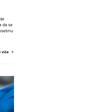
ije
a da se
 posebnu
e više