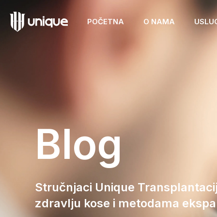
POČETNA
O NAMA
USLU
Blog
Stručnjaci Unique Transplantacij
zdravlju kose i metodama ekspan