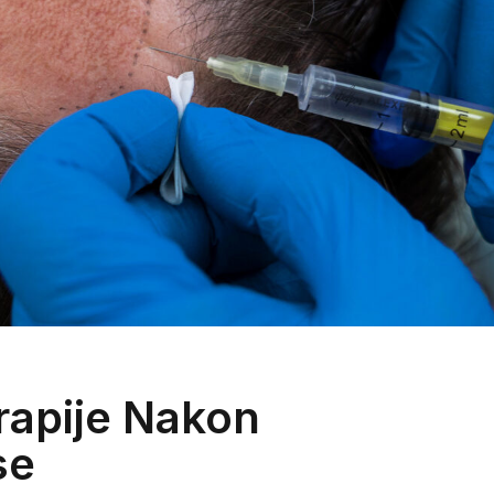
rapije Nakon
se