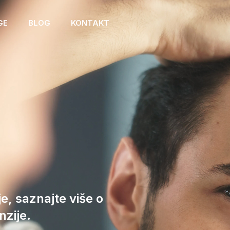
GE
BLOG
KONTAKT
e, saznajte više o
zije.