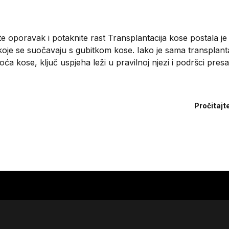
e oporavak i potaknite rast Transplantacija kose postala je
koje se suočavaju s gubitkom kose. Iako je sama transplanta
oća kose, ključ uspjeha leži u pravilnoj njezi i podršci pres
Pročitajt