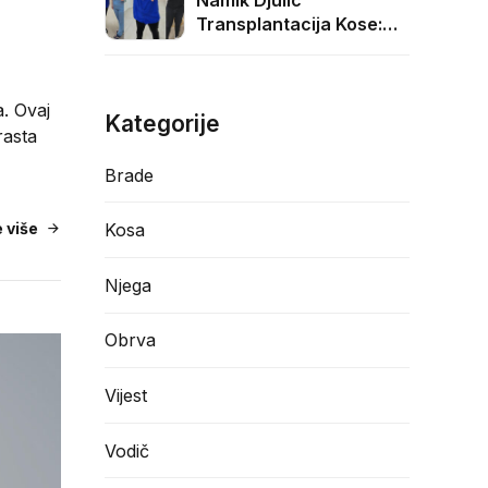
Namik Djulic
Transplantacija Kose:
3000 Graft
Transformacija
. Ovaj
Kategorije
rasta
Brade
Kosa
e više
Njega
Obrva
Vijest
Vodič