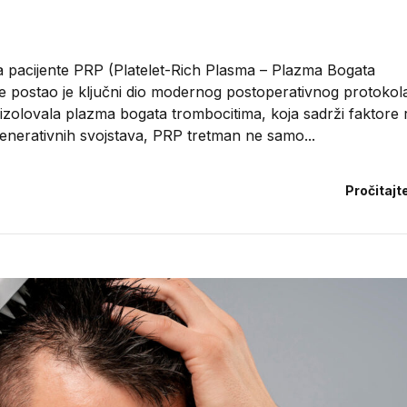
a pacijente PRP (Platelet-Rich Plasma – Plazma Bogata
e postao je ključni dio modernog postoperativnog protokola
e izolovala plazma bogata trombocitima, koja sadrži faktore 
enerativnih svojstava, PRP tretman ne samo...
Pročitajt