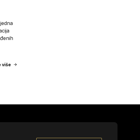
 jedna
cija
ađenih
e više