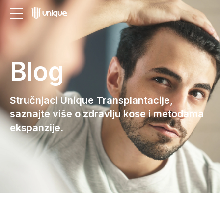
Blog
Stručnjaci Unique Transplantacije,
saznajte više o zdravlju kose i metodama
ekspanzije.