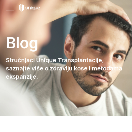
Blog
Stručnjaci Unique Transplantacije,
saznajte više o zdravlju kose i metodama
ekspanzije.