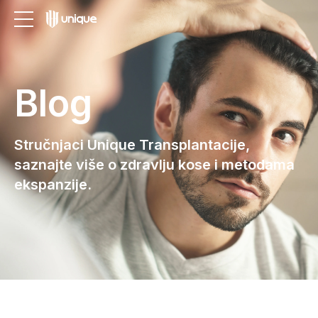
Blog
Stručnjaci Unique Transplantacije,
saznajte više o zdravlju kose i metodama
ekspanzije.