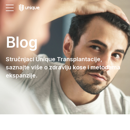
Blog
Stručnjaci Unique Transplantacije,
saznajte više o zdravlju kose i metodama
ekspanzije.