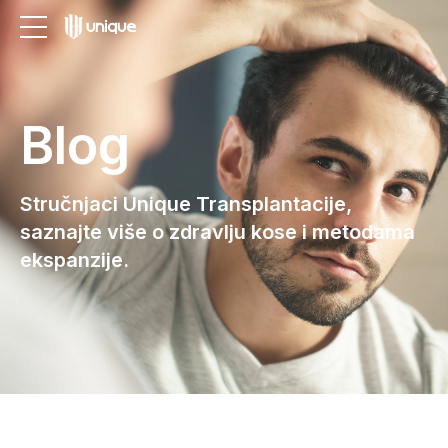
Blog
Stručnjaci Unique Transplantacije,
saznajte više o zdravlju kose i metodama
ekspanzije.