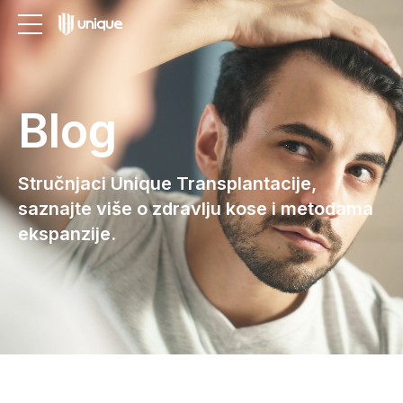
Blog
Stručnjaci Unique Transplantacije,
saznajte više o zdravlju kose i metodama
ekspanzije.