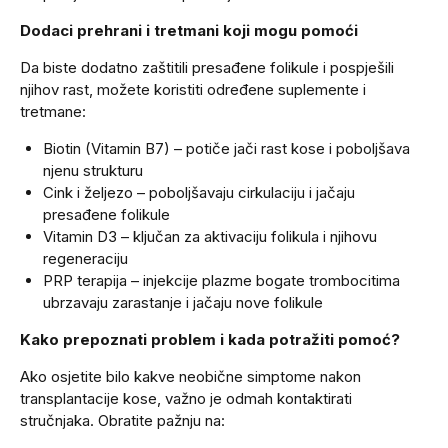
Dodaci prehrani i tretmani koji mogu pomoći
Da biste dodatno zaštitili presađene folikule i pospješili
njihov rast, možete koristiti određene suplemente i
tretmane:
Biotin (Vitamin B7) – potiče jači rast kose i poboljšava
njenu strukturu
Cink i željezo – poboljšavaju cirkulaciju i jačaju
presađene folikule
Vitamin D3 – ključan za aktivaciju folikula i njihovu
regeneraciju
PRP terapija – injekcije plazme bogate trombocitima
ubrzavaju zarastanje i jačaju nove folikule
Kako prepoznati problem i kada potražiti pomoć?
Ako osjetite bilo kakve neobične simptome nakon
transplantacije kose, važno je odmah kontaktirati
stručnjaka. Obratite pažnju na: