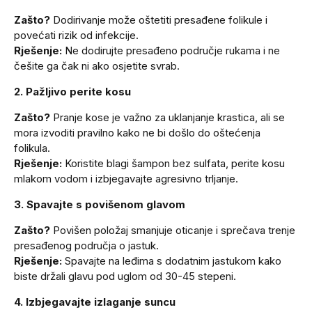
Zašto?
Dodirivanje može oštetiti presađene folikule i
povećati rizik od infekcije.
Rješenje:
Ne dodirujte presađeno područje rukama i ne
češite ga čak ni ako osjetite svrab.
2. Pažljivo perite kosu
Zašto?
Pranje kose je važno za uklanjanje krastica, ali se
mora izvoditi pravilno kako ne bi došlo do oštećenja
folikula.
Rješenje:
Koristite blagi šampon bez sulfata, perite kosu
mlakom vodom i izbjegavajte agresivno trljanje.
3. Spavajte s povišenom glavom
Zašto?
Povišen položaj smanjuje oticanje i sprečava trenje
presađenog područja o jastuk.
Rješenje:
Spavajte na leđima s dodatnim jastukom kako
biste držali glavu pod uglom od 30-45 stepeni.
4. Izbjegavajte izlaganje suncu