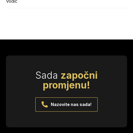
Vodič
Sada
započni
promjenu!
Nazovite nas sada!