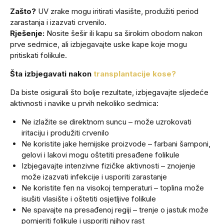
Zašto?
UV zrake mogu iritirati vlasište, produžiti period
zarastanja i izazvati crvenilo.
Rješenje:
Nosite šešir ili kapu sa širokim obodom nakon
prve sedmice, ali izbjegavajte uske kape koje mogu
pritiskati folikule.
Šta izbjegavati nakon
transplantacije kose?
Da biste osigurali što bolje rezultate, izbjegavajte sljedeće
aktivnosti i navike u prvih nekoliko sedmica:
Ne izlažite se direktnom suncu – može uzrokovati
iritaciju i produžiti crvenilo
Ne koristite jake hemijske proizvode – farbani šamponi,
gelovi i lakovi mogu oštetiti presađene folikule
Izbjegavajte intenzivne fizičke aktivnosti – znojenje
može izazvati infekcije i usporiti zarastanje
Ne koristite fen na visokoj temperaturi – toplina može
isušiti vlasište i oštetiti osjetljive folikule
Ne spavajte na presađenoj regiji – trenje o jastuk može
pomjeriti folikule i usporiti njihov rast