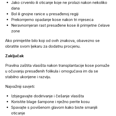
Jako crvenilo ili oticanje koje ne prolazi nakon nekoliko
dana
Bol ili gnojne ranice u presađenoj regiji
Prekomjerno opadanje kose nakon tri mjeseca
Neravnomjeran rast presađene kose ili primjetne ćelave
zone
Ako primijetite bilo koji od ovih znakova, obavezno se
obratite svom ljekaru za dodatnu procjenu.
Zaključak
Pravilna zaštita vlasišta nakon transplantacije kose pomaže
u očuvanju presađenih folikula i omogućava im da se
stabilno ukorijene i razviju.
Najvažniji savjeti:
Izbjegavajte dodirivanje i češanje vlasišta
Koristite blage šampone i nježno perite kosu
Spavajte s povišenom glavom kako biste smanjili
oticanje