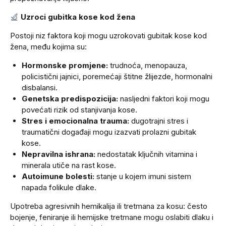
Uzroci gubitka kose kod žena
Postoji niz faktora koji mogu uzrokovati gubitak kose kod
žena, među kojima su:
Hormonske promjene:
trudnoća, menopauza,
policistični jajnici, poremećaji štitne žlijezde, hormonalni
disbalansi.
Genetska predispozicija:
nasljedni faktori koji mogu
povećati rizik od stanjivanja kose.
Stres i emocionalna trauma:
dugotrajni stres i
traumatični događaji mogu izazvati prolazni gubitak
kose.
Nepravilna ishrana:
nedostatak ključnih vitamina i
minerala utiče na rast kose.
Autoimune bolesti:
stanje u kojem imuni sistem
napada folikule dlake.
Upotreba agresivnih hemikalija ili tretmana za kosu: često
bojenje, feniranje ili hemijske tretmane mogu oslabiti dlaku i