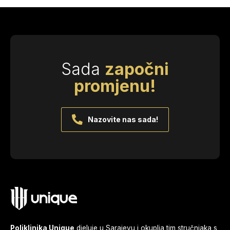
Sada
započni
promjenu!
Nazovite nas sada!
Poliklinika Unique
djeluje u Sarajevu i okuplja tim stručnjaka s