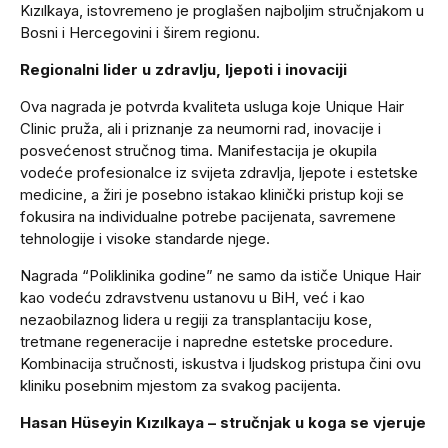
Kızılkaya, istovremeno je proglašen najboljim stručnjakom u
Bosni i Hercegovini i širem regionu.
Regionalni lider u zdravlju, ljepoti i inovaciji
Ova nagrada je potvrda kvaliteta usluga koje Unique Hair
Clinic pruža, ali i priznanje za neumorni rad, inovacije i
posvećenost stručnog tima. Manifestacija je okupila
vodeće profesionalce iz svijeta zdravlja, ljepote i estetske
medicine, a žiri je posebno istakao klinički pristup koji se
fokusira na individualne potrebe pacijenata, savremene
tehnologije i visoke standarde njege.
Nagrada “Poliklinika godine” ne samo da ističe Unique Hair
kao vodeću zdravstvenu ustanovu u BiH, već i kao
nezaobilaznog lidera u regiji za transplantaciju kose,
tretmane regeneracije i napredne estetske procedure.
Kombinacija stručnosti, iskustva i ljudskog pristupa čini ovu
kliniku posebnim mjestom za svakog pacijenta.
Hasan Hüseyin Kızılkaya – stručnjak u koga se vjeruje