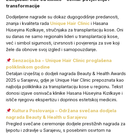
transformacije
Dodijeljene nagrade su dokaz dugogodišnje predanosti,
znanja i kvaliteta rada
Unique Hair Clinic
i Hasana
Hüseyina Kızilkaye, stručnjaka za transplantaciju kose. Oni
su danas ne samo regionalni lideri u transplantaciji kose,
već i simbol sigurnosti, izvrsnosti i povjerenja za sve koji
žele da obnove svoj izgled i samopouzdanje.
Senzacija.ba – Unique Hair Clinic proglašena
poliklinikom godine
Detaljan izvještaj o dodjeli nagrada Beauty & Health Awards
2025 u Sarajevu, gdje je Unique Hair Clinic prepoznata kao
najbolja poliklinika za transplantaciju kose u regionu. Tekst
donosi izjave osnivača klinike Hasana Hüseyina Kızılkaye i
ističe njegovu ekspertizu i doprinos estetskoj medicini.
Kultura Poslovanja – Održana svečana dodjela
nagrada Beauty & Health u Sarajevu
Pregled svečane ceremonije dodjele prestižnih nagrada za
ljepotu i zdravlje u Sarajevu, s posebnim osvrtom na